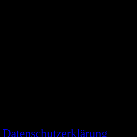
Bevor Sie fortfahren - Ein
Wir verwenden Cookies, um
Website zu gewährleisten.
Mit Klick auf „AKZEPTIERE
Verwendung von Cookies e
Sie können Ihre Einwilligun
Zukunft widerrufen.
Weitere Informationen finde
Datenschutzerklärung
.